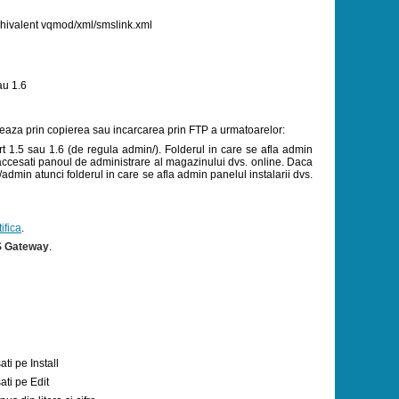
 echivalent vqmod/xml/smslink.xml
au 1.6
eaza prin copierea sau incarcarea prin FTP a urmatoarelor:
rt 1.5 sau 1.6 (de regula admin/). Folderul in care se afla admin
e accesati panoul de administrare al magazinului dvs. online. Daca
min atunci folderul in care se afla admin panelul instalarii dvs.
ifica
.
 Gateway
.
ti pe Install
ati pe Edit