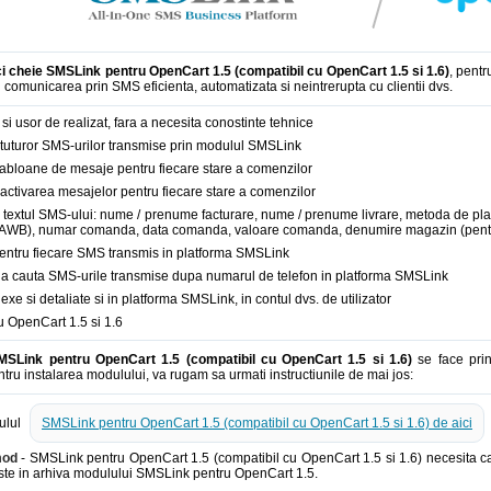
ci cheie SMSLink pentru OpenCart 1.5 (compatibil cu OpenCart 1.5 si 1.6)
, pent
i comunicarea prin SMS eficienta, automatizata si neintrerupta cu clientii dvs.
 si usor de realizat, fara a necesita conostinte tehnice
tuturor SMS-urilor transmise prin modulul SMSLink
abloane de mesaje pentru fiecare stare a comenzilor
zactivarea mesajelor pentru fiecare stare a comenzilor
u textul SMS-ului: nume / prenume facturare, nume / prenume livrare, metoda de pla
tru AWB), numar comanda, data comanda, valoare comanda, denumire magazin (pentr
t pentru fiecare SMS transmis in platforma SMSLink
e a cauta SMS-urile transmise dupa numarul de telefon in platforma SMSLink
e si detaliate si in platforma SMSLink, in contul dvs. de utilizator
 OpenCart 1.5 si 1.6
SMSLink pentru OpenCart 1.5 (compatibil cu OpenCart 1.5 si 1.6)
se face prin
tru instalarea modulului, va rugam sa urmati instructiunile de mai jos:
ulul
SMSLink pentru OpenCart 1.5 (compatibil cu OpenCart 1.5 si 1.6) de aici
mod
- SMSLink pentru OpenCart 1.5 (compatibil cu OpenCart 1.5 si 1.6) necesita ca 
ste in arhiva modulului SMSLink pentru OpenCart 1.5.