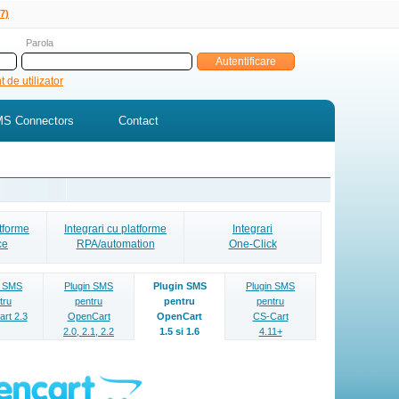
7)
Parola
 de utilizator
S Connectors
Contact
atforme
Integrari cu platforme
Integrari
ce
RPA/automation
One-Click
n SMS
Plugin SMS
Plugin SMS
Plugin SMS
tru
pentru
pentru
pentru
rt 2.3
OpenCart
OpenCart
CS-Cart
2.0, 2.1, 2.2
1.5 si 1.6
4.11+