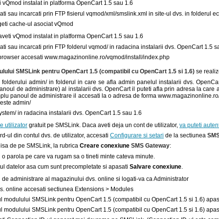
 vQmod instalat in platforma OpenCart 1.5 sau 1.6
ati sau incarcati prin FTP fisierul vqmod/xml/smslink.xml in site-ul dvs. in folderul
geti cache-ul asociat vQmod
veti vQmod instalat in platforma OpenCart 1.5 sau 1.6
ati sau incarcati prin FTP folderul vqmod/ in radacina instalarii dvs. OpenCart 1.5 s
browser accesati www.magazinonline.ro/vqmod/install/index.php
ulului SMSLink pentru OpenCart 1.5 (compatibil cu OpenCart 1.5 si 1.6)
se realiz
 folderului admin/ in folderul in care se afla admin panelul instalarii dvs. OpenCa
anoul de administrare) al instalarii dvs. OpenCart il puteti afla prin adresa la car
lu panoul de administrare il accesati la o adresa de forma www.magazinonline.ro/ad
este admin/
ystem/ in radacina instalarii dvs. OpenCart 1.5 sau 1.6
e utilizator
gratuit pe SMSLink. Daca aveti deja un cont de utilizator,
va puteti autent
ul din contul dvs. de utilizator, accesati
Configurare si setari
de la sectiunea
SMS
isa de pe SMSLink, la rubrica
Creare conexiune
SMS Gateway
:
i o parola pe care va rugam sa o tineti minte cateva minute.
tul datelor asa cum sunt precompletate si apasati
Salvare conexiune
.
de administrare al magazinului dvs. online si logati-va ca Administrator
s. online accesati sectiunea Extensions > Modules
ul modulului SMSLink pentru OpenCart 1.5 (compatibil cu OpenCart 1.5 si 1.6) apasa
ul modulului SMSLink pentru OpenCart 1.5 (compatibil cu OpenCart 1.5 si 1.6) apas