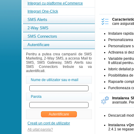
Integrari cu platforme eCommerce
Integrari One-Click
SMS Alerts
Caracteristi
care asigurat
2-Way SMS
Instalare rapida
SMS Connectors
Personalizarea 
Autentificare
Personalizare s
Activarea si de
Pentru a putea crea campanii de SMS
Marketing, 2-Way SMS, a accesa Mail to
Variabile pentr
SMS, SMS Gateway, SMS Alerts sau
fi utilizat pen
SMS Connectors trebuie sa va
Istoric detalia
autentificati.
Posibilitatea d
Nume de utilizator sau e-mail
Rapoarte complex
Functioneaza cu
Parola
Instalarea 
avansate. Pen
Descarcati mod
Creati un cont de utilizator
Instalarea vQ
2.4.1 se regase
Ati uitat parola?