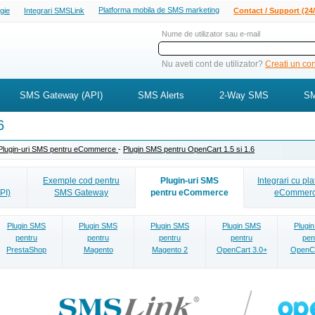
Platforma mobila de SMS marketing
ogie
Integrari SMSLink
Contact / Support (24/
Nume de utilizator sau e-mail
Nu aveti cont de utilizator?
Creati un cont
SMS Gateway (API)
SMS Alerts
2-Way SMS
SM
6
Plugin-uri SMS pentru eCommerce
-
Plugin SMS pentru OpenCart 1.5 si 1.6
Exemple cod pentru
Plugin-uri SMS
Integrari cu pl
PI)
SMS Gateway
pentru eCommerce
eCommer
Plugin SMS
Plugin SMS
Plugin SMS
Plugin SMS
Plugi
pentru
pentru
pentru
pentru
pen
PrestaShop
Magento
Magento 2
OpenCart 3.0+
OpenCa