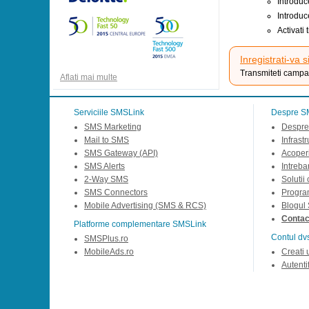
Introduc
Introduc
Activati
Inregistrati-va s
Transmiteti campan
Aflati mai multe
Serviciile SMSLink
Despre S
SMS Marketing
Despre
Mail to SMS
Infrast
SMS Gateway (API)
Acoperi
SMS Alerts
Intreba
2-Way SMS
Solutii
SMS Connectors
Progra
Mobile Advertising (SMS & RCS)
Blogul
Contact
Platforme complementare SMSLink
Contul dv
SMSPlus.ro
MobileAds.ro
Creati 
Autentif