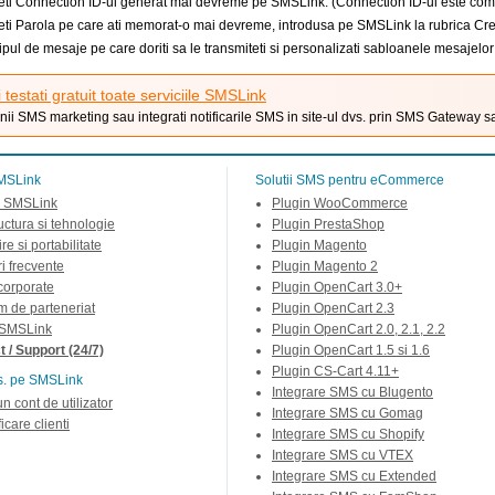
eti Connection ID-ul generat mai devreme pe SMSLink. (Connection ID-ul este compus
eti Parola pe care ati memorat-o mai devreme, introdusa pe SMSLink la rubrica C
 tipul de mesaje pe care doriti sa le transmiteti si personalizati sabloanele mesajelor
i testati gratuit toate serviciile SMSLink
ii SMS marketing sau integrati notificarile SMS in site-ul dvs. prin SMS Gateway s
MSLink
Solutii SMS pentru eCommerce
 SMSLink
Plugin WooCommerce
ructura si tehnologie
Plugin PrestaShop
re si portabilitate
Plugin Magento
ri frecvente
Plugin Magento 2
 corporate
Plugin OpenCart 3.0+
m de parteneriat
Plugin OpenCart 2.3
 SMSLink
Plugin OpenCart 2.0, 2.1, 2.2
 / Support (24/7)
Plugin OpenCart 1.5 si 1.6
Plugin CS-Cart 4.11+
s. pe SMSLink
Integrare SMS cu Blugento
un cont de utilizator
Integrare SMS cu Gomag
icare clienti
Integrare SMS cu Shopify
Integrare SMS cu VTEX
Integrare SMS cu Extended