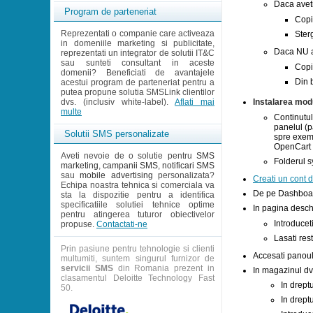
Daca aveti
Program de parteneriat
Copi
Reprezentati o companie care activeaza
Ster
in domeniile marketing si publicitate,
Daca NU a
reprezentati un integrator de solutii IT&C
sau sunteti consultant in aceste
Copi
domenii? Beneficiati de avantajele
Din 
acestui program de parteneriat pentru a
putea propune solutia SMSLink clientilor
dvs. (inclusiv white-label).
Aflati mai
Instalarea mod
multe
Continutul
panelul (p
Solutii SMS personalizate
spre exemp
OpenCart 
Aveti nevoie de o solutie pentru
SMS
Folderul s
marketing
,
campanii SMS
,
notificari SMS
sau
mobile advertising
personalizata?
Creati un cont d
Echipa noastra tehnica si comerciala va
De pe Dashboard-
sta la dispozitie pentru a identifica
specificatiile solutiei tehnice optime
In pagina desch
pentru atingerea tuturor obiectivelor
Introducet
propuse.
Contactati-ne
Lasati res
Prin pasiune pentru tehnologie si clienti
Accesati panoul 
multumiti, suntem singurul furnizor de
servicii SMS
din Romania prezent in
In magazinul dv
clasamentul Deloitte Technology Fast
In drept
50.
In drept