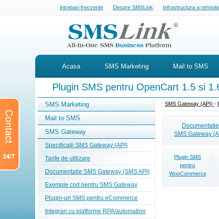
Intrebari frecvente
Despre SMSLink
Infrastructura si tehnol
Acasa
SMS Marketing
Mail to SMS
Plugin SMS pentru OpenCart 1.5 si 1.
SMS Marketing
SMS Gateway (API)
-
Mail to SMS
Documentatie
SMS Gateway
SMS Gateway (A
Specificatii SMS Gateway (API)
Plugin SMS
Tarife de utilizare
pentru
Documentatie SMS Gateway (SMS API)
WooCommerce
Exemple cod pentru SMS Gateway
Plugin-uri SMS pentru eCommerce
Integrari cu platforme RPA/automation