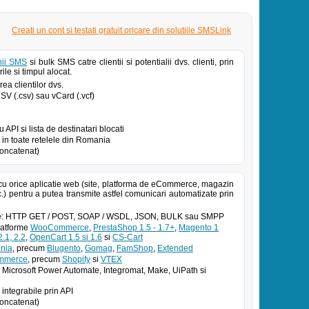
Creati un cont si testati gratuit oricare din solutiile SMSLink
ii SMS
si bulk SMS catre clientii si potentialii dvs. clienti, prin
ile si timpul alocat.
ea clientilor dvs.
 CSV (.csv) sau vCard (.vcf)
PI si lista de destinatari blocati
in toate retelele din Romania
oncatenat)
cu orice aplicatie web (site, platforma de eCommerce, magazin
.) pentru a putea transmite astfel comunicari automatizate prin
atoe: HTTP GET / POST, SOAP / WSDL, JSON, BULK sau SMPP
platforme
WooCommerce
,
PrestaShop 1.5 - 1.7+
,
Magento 1
.1, 2.2
,
OpenCart 1.5 si 1.6
si
CS-Cart
nia
, precum
Blugento
,
Gomag
,
FamShop
,
Extended
ommerce
, precum
Shopify
si
VTEX
 Microsoft Power Automate, Integromat, Make, UiPath si
 integrabile prin API
oncatenat)