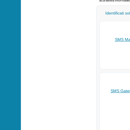
acuratetea informatiil
Identificati s
SMS Mar
SMS Gatew