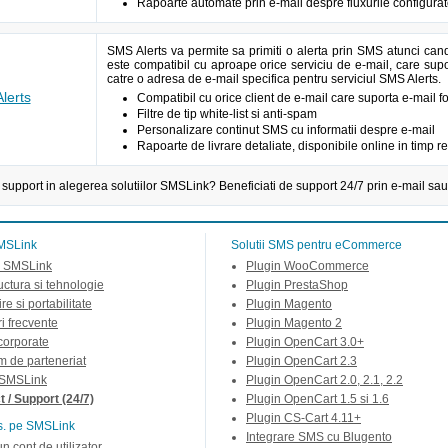
Rapoarte automate prin e-mail despre fluxurile configura
SMS Alerts va permite sa primiti o alerta prin SMS atunci can
este compatibil cu aproape orice serviciu de e-mail, care supor
catre o adresa de e-mail specifica pentru serviciul SMS Alerts.
lerts
Compatibil cu orice client de e-mail care suporta e-mail 
Filtre de tip white-list si anti-spam
Personalizare continut SMS cu informatii despre e-mail
Rapoarte de livrare detaliate, disponibile online in timp re
 support in alegerea solutiilor SMSLink? Beneficiati de support 24/7 prin e-mail sau
MSLink
Solutii SMS pentru eCommerce
 SMSLink
Plugin WooCommerce
ructura si tehnologie
Plugin PrestaShop
re si portabilitate
Plugin Magento
ri frecvente
Plugin Magento 2
 corporate
Plugin OpenCart 3.0+
m de parteneriat
Plugin OpenCart 2.3
 SMSLink
Plugin OpenCart 2.0, 2.1, 2.2
 / Support (24/7)
Plugin OpenCart 1.5 si 1.6
Plugin CS-Cart 4.11+
s. pe SMSLink
Integrare SMS cu Blugento
un cont de utilizator