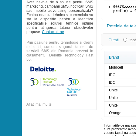
Aveti nevoie de o solutie pentru
SMS
marketing
,
campanii SMS
,
notificari SMS
00373zzzzz
sau
mobile advertising
personalizata?
prefix) = 
Echipa noastra tehnica si comerciala va
sta la dispozitie pentru a identifica
specificatiile solutiei tehnice optime
Retelele de tel
pentru atingerea tuturor obiectivelor
propuse.
Contactati-ne
Filtrati
toat
Prin pasiune pentru tehnologie si clienti
multumiti, suntem singurul furnizor de
servicii SMS
din Romania prezent in
clasamentul Deloitte Technology Fast
Brand
50.
Moldcell
IDC
IDC
Unite
Unite
Aflati mai multe
Unite
Orange
Informatiile de mai su
sunt prezentate avand 
vedere faptul ca aces