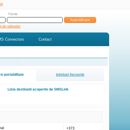
7)
Parola
 de utilizator
S Connectors
Contact
si portabilitate
Intrebari frecvente
Lista destinatii acoperite de SMSLink
nal
+373