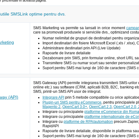
or prezentate in aceasta pagina.
olutiile SMSLink optime pentru dvs.
SMS Marketing va permite sa lansati in orice moment
campan
care sa promovati produsele si serviciile dvs., optimizand costur
Numar nelimitat de grupuri de destinatari pentru organizar
keting
Import destinatari din fisiere Microsoft Excel (.xls / .xlsx),
Administrare destinatari prin API (Live Update)
Rapoarte de livrare detaliate
Dezabonare prin SMS, prin formular online, short URL sau A
Transmitere SMS cu numar scurt sau sender personalizat 
Suport pentru SMS mai lungi de 160 de caractere (SMS c
SMS Gateway (API) permite integrarea transmiterii SMS-urilor 
online etc.) sau software (CRM, aplicatii B2B, B2C, banking etc
SMS, printr-un SMS API usor de integrat.
ay (API)
Integrare API
prin 5 metode compatibile cu orice aplic
Plugin-uri SMS pentru eCommerce
, pentru principalele 
Magento 2
,
OpenCart 3.0+
,
OpenCart 2.3
,
OpenCart 2.0, 2
Integrare cu principalele
platforme eCommerce din Roma
Integrare cu principalele
platforme internationale de eC
Integrare cu
platforme de RPA/automation
precum Zapier,
RapidAPI
Rapoarte de livrare detaliate, disponibile in platforma sau
Suport pentru SMS mai lungi de 160 de caractere (SMS c