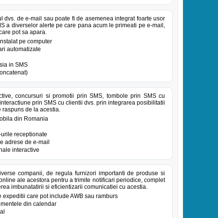
ul dvs. de e-mail sau poate fi de asemenea integrat foarte usor
MS a diverselor alerte pe care pana acum le primeati pe e-mail,
 care pot sa apara.
 instalat pe computer
ari automatizate
tsia in SMS
oncatenat)
ive, concursuri si promotii prin SMS, tombole prin SMS cu
nteractiune prin SMS cu clientii dvs. prin integrarea posibilitatii
e raspuns de la acestia.
 mobila din Romania
urile receptionate
re adrese de e-mail
ale interactive
iverse companii, de regula furnizori importanti de produse si
online ale acestora pentru a trimite notificari periodice, complet
rea imbunatatirii si eficientizarii comunicatiei cu acestia.
e expeditii care pot include AWB sau ramburs
nimentele din calendar
al