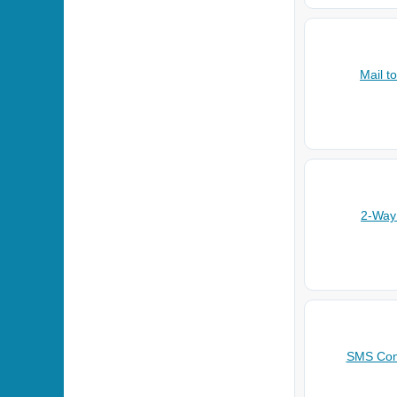
Mail t
2-Wa
SMS Con