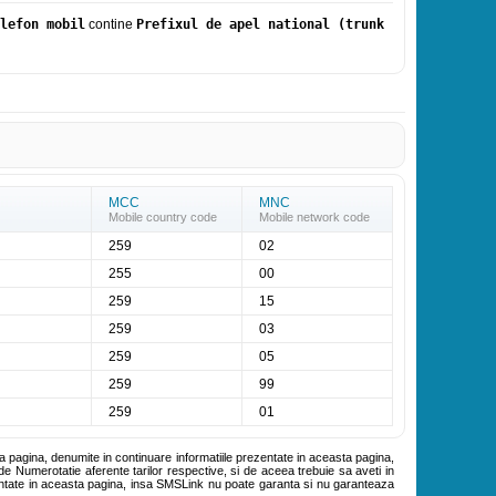
lefon mobil
contine
Prefixul de apel national (trunk
MCC
MNC
Mobile country code
Mobile network code
259
02
255
00
259
15
259
03
259
05
259
99
259
01
ta pagina, denumite in continuare informatiile prezentate in aceasta pagina,
de Numerotatie aferente tarilor respective, si de aceea trebuie sa aveti in
zentate in aceasta pagina, insa SMSLink nu poate garanta si nu garanteaza