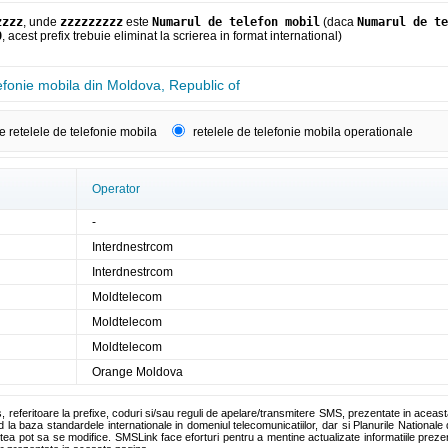
zzzz
, unde
zzzzzzzzz
este
Numarul de telefon mobil
(daca
Numarul de te
0
, acest prefix trebuie eliminat la scrierea in format international)
efonie mobila din Moldova, Republic of
e retelele de telefonie mobila
retelele de telefonie mobila operationale
Operator
-
Interdnestrcom
Interdnestrcom
Moldtelecom
Moldtelecom
Moldtelecom
Orange Moldova
s, referitoare la prefixe, coduri si/sau reguli de apelare/transmitere SMS, prezentate in aceas
la baza standardele internationale in domeniul telecomunicatiilor, dar si Planurile Nationale 
tea pot sa se modifice. SMSLink face eforturi pentru a mentine actualizate informatiile pre