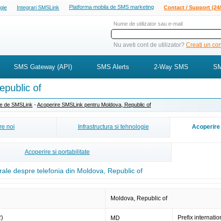
Platforma mobila de SMS marketing
ogie
Integrari SMSLink
Contact / Support (24/
Nume de utilizator sau e-mail
Nu aveti cont de utilizator?
Creati un cont
SMS Gateway (API)
SMS Alerts
2-Way SMS
SM
public of
ite de SMSLink
-
Acoperire SMSLink pentru Moldova, Republic of
e noi
Infrastructura si tehnologie
Acoperire 
Acoperire si portabilitate
rale despre telefonia din Moldova, Republic of
Moldova, Republic of
2)
Prefix internatio
MD