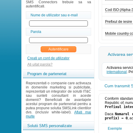
SMS Connectors trebuie sa va
autentificati.
Cod ISO (Alpha-
Nume de utilizator sau e-mail
Prefixul de iesire
Parola
Mobile country 
Activarea ser
Creati un cont de utilizator
Ati uitat parola?
Activarea servic
international
. P
Program de parteneriat
Reprezentati o companie care activeaza
Cum transmit S
in domeniile marketing si publicitate,
reprezentati un integrator de solutii IT&C
sau sunteti consultant in aceste
Conform standarde
domenii? Beneficiati de avantajele
Republic of, numa
acestui program de parteneriat pentru a
Prefixul inte
putea propune solutia SMSLink clientilor
dvs. (inclusiv white-label).
Aflati mai
Daca
Numarul 
multe
prefix) = 0
, a
Solutii SMS personalizate
Exemple