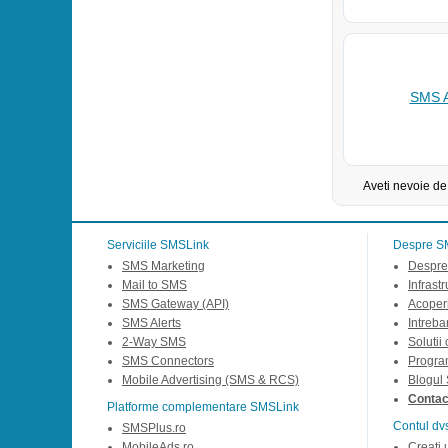
SMS A
Aveti nevoie de
Serviciile SMSLink
Despre S
SMS Marketing
Despre
Mail to SMS
Infrast
SMS Gateway (API)
Acoperi
SMS Alerts
Intreba
2-Way SMS
Solutii
SMS Connectors
Progra
Mobile Advertising (SMS & RCS)
Blogul
Contact
Platforme complementare SMSLink
Contul dv
SMSPlus.ro
MobileAds.ro
Creati 