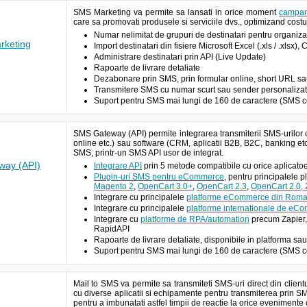
SMS Marketing va permite sa lansati in orice moment
campan
care sa promovati produsele si serviciile dvs., optimizand costur
Numar nelimitat de grupuri de destinatari pentru organizar
keting
Import destinatari din fisiere Microsoft Excel (.xls / .xlsx),
Administrare destinatari prin API (Live Update)
Rapoarte de livrare detaliate
Dezabonare prin SMS, prin formular online, short URL sau A
Transmitere SMS cu numar scurt sau sender personalizat 
Suport pentru SMS mai lungi de 160 de caractere (SMS c
SMS Gateway (API) permite integrarea transmiterii SMS-urilor 
online etc.) sau software (CRM, aplicatii B2B, B2C, banking etc
SMS, printr-un SMS API usor de integrat.
ay (API)
Integrare API
prin 5 metode compatibile cu orice aplic
Plugin-uri SMS pentru eCommerce
, pentru principalele 
Magento 2
,
OpenCart 3.0+
,
OpenCart 2.3
,
OpenCart 2.0, 2
Integrare cu principalele
platforme eCommerce din Roma
Integrare cu principalele
platforme internationale de eC
Integrare cu
platforme de RPA/automation
precum Zapier,
RapidAPI
Rapoarte de livrare detaliate, disponibile in platforma sau
Suport pentru SMS mai lungi de 160 de caractere (SMS c
Mail to SMS va permite sa transmiteti SMS-uri direct din client
cu diverse aplicatii si echipamente pentru transmiterea prin S
pentru a imbunatati astfel timpii de reactie la orice evenimente