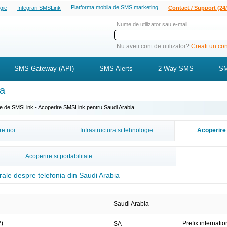
Platforma mobila de SMS marketing
ogie
Integrari SMSLink
Contact / Support (24/
Nume de utilizator sau e-mail
Nu aveti cont de utilizator?
Creati un cont
SMS Gateway (API)
SMS Alerts
2-Way SMS
SM
ia
ite de SMSLink
-
Acoperire SMSLink pentru Saudi Arabia
e noi
Infrastructura si tehnologie
Acoperire 
Acoperire si portabilitate
rale despre telefonia din Saudi Arabia
Saudi Arabia
2)
Prefix internatio
SA