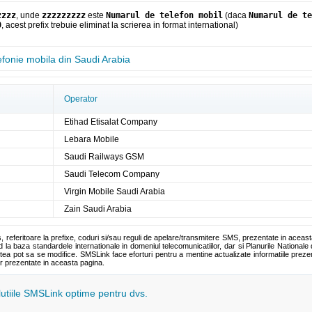
zzzz
, unde
zzzzzzzzz
este
Numarul de telefon mobil
(daca
Numarul de te
0
, acest prefix trebuie eliminat la scrierea in format international)
efonie mobila din Saudi Arabia
Operator
Etihad Etisalat Company
Lebara Mobile
Saudi Railways GSM
Saudi Telecom Company
Virgin Mobile Saudi Arabia
Zain Saudi Arabia
s, referitoare la prefixe, coduri si/sau reguli de apelare/transmitere SMS, prezentate in aceas
la baza standardele internationale in domeniul telecomunicatiilor, dar si Planurile Nationale 
tea pot sa se modifice. SMSLink face eforturi pentru a mentine actualizate informatiile pre
or prezentate in aceasta pagina.
olutiile SMSLink optime pentru dvs.