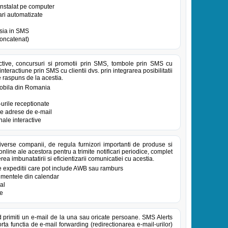
 instalat pe computer
ari automatizate
tsia in SMS
oncatenat)
ive, concursuri si promotii prin SMS, tombole prin SMS cu
nteractiune prin SMS cu clientii dvs. prin integrarea posibilitatii
e raspuns de la acestia.
 mobila din Romania
urile receptionate
re adrese de e-mail
ale interactive
iverse companii, de regula furnizori importanti de produse si
online ale acestora pentru a trimite notificari periodice, complet
rea imbunatatirii si eficientizarii comunicatiei cu acestia.
e expeditii care pot include AWB sau ramburs
nimentele din calendar
al
te
d primiti un e-mail de la una sau oricate persoane. SMS Alerts
ta functia de e-mail forwarding (redirectionarea e-mail-urilor)