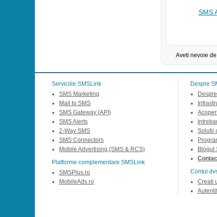
SMS A
Aveti nevoie de
Serviciile SMSLink
Despre S
SMS Marketing
Despre
Mail to SMS
Infrast
SMS Gateway (API)
Acoperi
SMS Alerts
Intreba
2-Way SMS
Solutii
SMS Connectors
Progra
Mobile Advertising (SMS & RCS)
Blogul
Contact
Platforme complementare SMSLink
Contul dv
SMSPlus.ro
MobileAds.ro
Creati 
Autentif