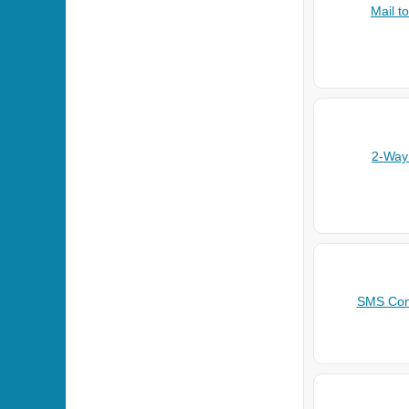
Mail t
2-Wa
SMS Con