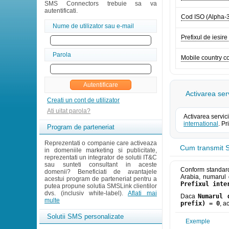
SMS Connectors trebuie sa va
autentificati.
Cod ISO (Alpha-
Nume de utilizator sau e-mail
Prefixul de iesire
Parola
Mobile country 
Activarea ser
Creati un cont de utilizator
Ati uitat parola?
Activarea servic
international
. P
Program de parteneriat
Reprezentati o companie care activeaza
Cum transmit S
in domeniile marketing si publicitate,
reprezentati un integrator de solutii IT&C
sau sunteti consultant in aceste
Conform standard
domenii? Beneficiati de avantajele
Arabia, numarul d
acestui program de parteneriat pentru a
Prefixul inte
putea propune solutia SMSLink clientilor
dvs. (inclusiv white-label).
Aflati mai
Daca
Numarul 
multe
prefix) = 0
, a
Solutii SMS personalizate
Exemple