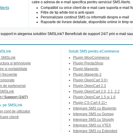
catre o adresa de e-mail specifica pentru serviciul SMS Alerts.
lerts
Compatibil cu orice client de e-mail care suporta e-mail 
Filtre de tip white-list si anti-spam
Personalizare continut SMS cu informatii despre e-mail
Rapoarte de livrare detaliate, disponibile online in timp re
 support in alegerea solutiilor SMSLink? Beneficiati de support 24/7 prin e-mail sau
MSLink
Solutii SMS pentru eCommerce
 SMSLink
Plugin WooCommerce
ructura si tehnologie
Plugin PrestaShop
re si portabilitate
Plugin Magento
ri frecvente
Plugin Magento 2
 corporate
Plugin OpenCart 3.0+
m de parteneriat
Plugin OpenCart 2.3
 SMSLink
Plugin OpenCart 2.0, 2.1, 2.2
 / Support (24/7)
Plugin OpenCart 1.5 si 1.6
Plugin CS-Cart 4.11+
s. pe SMSLink
Integrare SMS cu Blugento
un cont de utilizator
Integrare SMS cu Gomag
icare clienti
Integrare SMS cu Shopify
Integrare SMS cu VTEX
Integrare SMS cu Extended