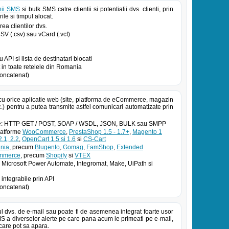
ii SMS
si bulk SMS catre clientii si potentialii dvs. clienti, prin
ile si timpul alocat.
ea clientilor dvs.
 CSV (.csv) sau vCard (.vcf)
PI si lista de destinatari blocati
in toate retelele din Romania
oncatenat)
cu orice aplicatie web (site, platforma de eCommerce, magazin
.) pentru a putea transmite astfel comunicari automatizate prin
atoe: HTTP GET / POST, SOAP / WSDL, JSON, BULK sau SMPP
platforme
WooCommerce
,
PrestaShop 1.5 - 1.7+
,
Magento 1
.1, 2.2
,
OpenCart 1.5 si 1.6
si
CS-Cart
nia
, precum
Blugento
,
Gomag
,
FamShop
,
Extended
ommerce
, precum
Shopify
si
VTEX
 Microsoft Power Automate, Integromat, Make, UiPath si
 integrabile prin API
oncatenat)
ul dvs. de e-mail sau poate fi de asemenea integrat foarte usor
MS a diverselor alerte pe care pana acum le primeati pe e-mail,
 care pot sa apara.