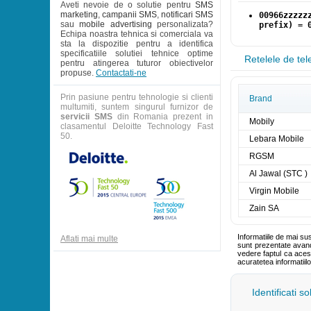
Aveti nevoie de o solutie pentru
SMS
marketing
,
campanii SMS
,
notificari SMS
00966zzzzz
sau
mobile advertising
personalizata?
prefix) = 
Echipa noastra tehnica si comerciala va
sta la dispozitie pentru a identifica
specificatiile solutiei tehnice optime
Retelele de tel
pentru atingerea tuturor obiectivelor
propuse.
Contactati-ne
Prin pasiune pentru tehnologie si clienti
Brand
multumiti, suntem singurul furnizor de
servicii SMS
din Romania prezent in
Mobily
clasamentul Deloitte Technology Fast
50.
Lebara Mobile
RGSM
Al Jawal (STC )
Virgin Mobile
Zain SA
Informatiile de mai su
Aflati mai multe
sunt prezentate avand 
vedere faptul ca aces
acuratetea informatiil
Identificati s