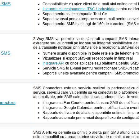
o SMS
Compatibilitate cu orice client de e-mail atat online cat si
Integrare cu echipamente IT&C / industriale
pentru notific
Suport pentru toate campurile To si Cc
Suport avansat pentru preprocesare e-mail pentru conve
Suport pentru SMS mai lungi de 160 de caractere (SMS c
2-Way SMS va permite sa desfasurati campanii SMS interact
extragere sau cu premii pe loc sau sa integrati posibilitatea de i
de a transmite notificari prin SMS si de a receptiona SMS-uri d
y SMS
Numere scurte disponibile in toate retelele de telefonie
Vizualizare si export SMS-uri receptionate in timp real
Integrare API
cu orice aplicatie sau platforma pentru SMS-
Serviciu SMS to E-mail pentru redirectionare SMS-uri cat
Suport si unelte avansate pentru campanii SMS promotion
SMS Connectors este un serviciu realizat in parteneriat cu d
servicii, serviciu care va permite sa va conectati la platformele 
automatizate, prin SMS catre clientii sau partenerii dvs., in vede
nectors
Integrare cu Fan Courier pentru lansare SMS de notificar
Integrare cu Google Calendar pentru notificari catre eve
Rapoarte de livrare detaliate, disponibile online in timp re
Rapoarte automate prin e-mail despre fluxurile configura
SMS Alerts va permite sa primiti o alerta prin SMS atunci can
este compatibil cu aproape orice serviciu de e-mail, care supor