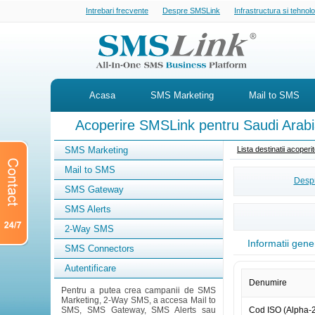
Intrebari frecvente
Despre SMSLink
Infrastructura si tehnol
Acasa
SMS Marketing
Mail to SMS
Acoperire SMSLink pentru Saudi Arab
SMS Marketing
Lista destinatii acoper
Mail to SMS
Despr
SMS Gateway
SMS Alerts
2-Way SMS
Informatii gene
SMS Connectors
Autentificare
Denumire
Pentru a putea crea campanii de SMS
Marketing, 2-Way SMS, a accesa Mail to
SMS, SMS Gateway, SMS Alerts sau
Cod ISO (Alpha-