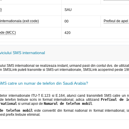
3)
SAU
 internationala (exit code)
Prefixul de apel 
00
code (MCC)
420
viciului SMS international
iului SMS international se realizeaza instant, urmand pasii din contul dvs. de util
rin SMSLink puteti transmite si SMS-uri internationale, SMSLink acoperind peste 190 
MS catre un numar de telefon din Saudi Arabia?
elor internationale ITU-T E.123 si E.164, atunci cand transmiteti SMS catre un n
e telefon trebuie scris in format international, adica utilizand
Prefixul de i
rnational
si urmat apoi de
Numarul de telefon mobil
.
de telefon mobil
este convertit din format national in format international, 
cest prefix trebuie eliminat.