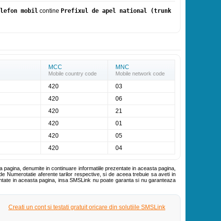
lefon mobil
contine
Prefixul de apel national (trunk
MCC
MNC
Mobile country code
Mobile network code
420
03
420
06
420
21
420
01
420
05
420
04
ta pagina, denumite in continuare informatiile prezentate in aceasta pagina,
de Numerotatie aferente tarilor respective, si de aceea trebuie sa aveti in
zentate in aceasta pagina, insa SMSLink nu poate garanta si nu garanteaza
Creati un cont si testati gratuit oricare din solutiile SMSLink