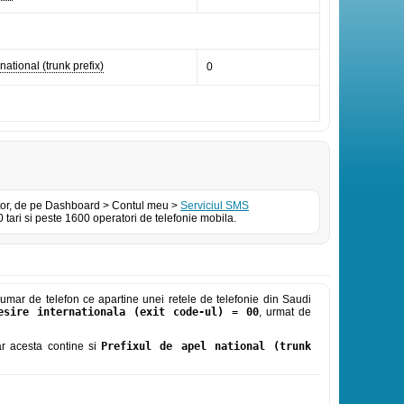
national (trunk prefix)
0
izator, de pe Dashboard > Contul meu >
Serviciul SMS
tari si peste 1600 operatori de telefonie mobila.
umar de telefon ce apartine unei retele de telefonie din Saudi
esire internationala (exit code-ul) = 00
, urmat de
iar acesta contine si
Prefixul de apel national (trunk