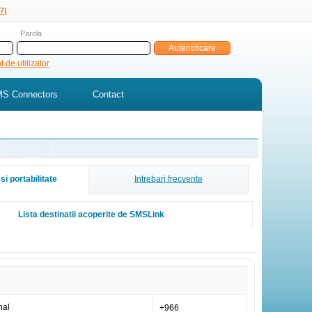
7)
Parola
 de utilizator
S Connectors
Contact
si portabilitate
Intrebari frecvente
Lista destinatii acoperite de SMSLink
nal
+966