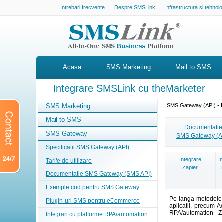
Intrebari frecvente
Despre SMSLink
Infrastructura si tehnol
Acasa
SMS Marketing
Mail to SMS
Integrare SMSLink cu theMarketer
SMS Marketing
SMS Gateway (API)
-
Mail to SMS
Documentatie
SMS Gateway
SMS Gateway (A
Specificatii SMS Gateway (API)
Integrare
I
Tarife de utilizare
Zapier
Documentatie SMS Gateway (SMS API)
Exemple cod pentru SMS Gateway
Pe langa metodele c
Plugin-uri SMS pentru eCommerce
aplicatii, precum A
RPA/automation - Za
Integrari cu platforme RPA/automation