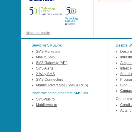
Aflati mai multe
Serviciile SMSLink
Despre S
SMS Marketing
Despre
Mail to SMS
Infrast
SMS Gateway (API)
Acoperi
SMS Alerts
Intreba
2-Way SMS
Solutii
SMS Connectors
Progra
Mobile Advertising (SMS & RCS)
Blogul
Contact
Platforme complementare SMSLink
Contul dv
SMSPlus.ro
MobileAds.ro
Creati 
Autentif