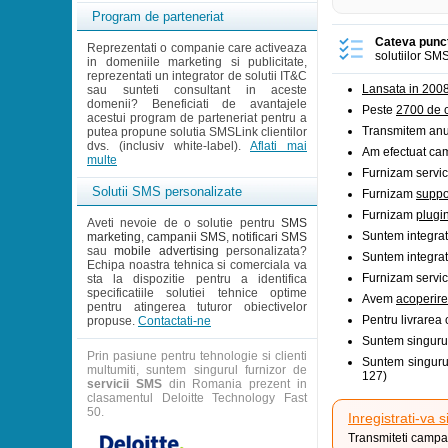
Program de parteneriat
Cateva punc
Reprezentati o companie care activeaza
solutiilor SMS
in domeniile marketing si publicitate,
reprezentati un integrator de solutii IT&C
Lansata in 200
sau sunteti consultant in aceste
domenii? Beneficiati de avantajele
Peste
2700 de c
acestui program de parteneriat pentru a
Transmitem an
putea propune solutia SMSLink clientilor
dvs. (inclusiv white-label).
Aflati mai
Am efectuat cam
multe
Furnizam servici
Solutii SMS personalizate
Furnizam
suppo
Furnizam
plugi
Aveti nevoie de o solutie pentru
SMS
Suntem integrat
marketing
,
campanii SMS
,
notificari SMS
sau
mobile advertising
personalizata?
Suntem integrat
Echipa noastra tehnica si comerciala va
Furnizam servic
sta la dispozitie pentru a identifica
specificatiile solutiei tehnice optime
Avem
acoperire
pentru atingerea tuturor obiectivelor
Pentru livrarea
propuse.
Contactati-ne
Suntem singurul
Prin pasiune pentru tehnologie si clienti
Suntem singurul
multumiti, suntem singurul furnizor de
127)
servicii SMS
din Romania prezent in
clasamentul Deloitte Technology Fast
50.
Inregistrati-va s
Transmiteti campan