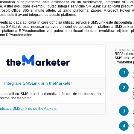
tomation sunt platforme care actioneaza ca un middleware, integrand API-uril
le. Astfel dvs., spre exemplu, puteti integra serviciile SMSLink cu aplicatii prec
osoft Office 365 si multe altele, utilizand platforma Zapier, Microsoft Powe
ceste solutii avand integrare cu aceste platforme.
erificati daca aplicatia in care doriti sa utilizati serviciile SMSLink este disponibila
rma SMSLink, este necesar sa aveti un cont de utilizator in platforma SMSLink si u
n platforma RPA/automation veti putea crea fluxuri de date (workflow-uri) intre pla
rma RPA/automation.
In momentul
RPA/automati
SMSLink. A
urmatorilor 
Integrare SMSLink prin theMarketer
e aplicatii cu SMSLink si automatizati fluxuri de business prin
tformei theMarketer.
aplicatia SMSLink de pe theMarketer