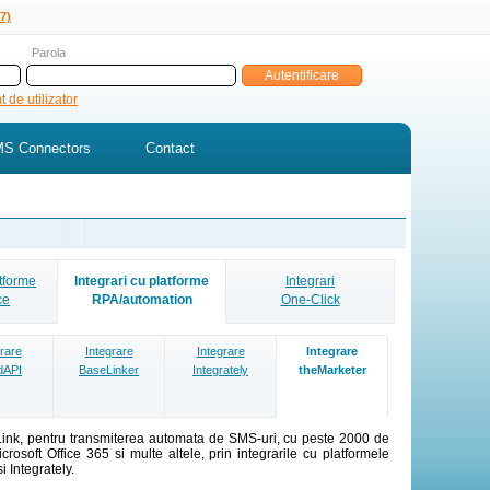
7)
Parola
 de utilizator
S Connectors
Contact
atforme
Integrari cu platforme
Integrari
ce
RPA/automation
One-Click
rare
Integrare
Integrare
Integrare
dAPI
BaseLinker
Integrately
theMarketer
ink, pentru transmiterea automata de SMS-uri, cu peste 2000 de
osoft Office 365 si multe altele, prin integrarile cu platformele
 Integrately.