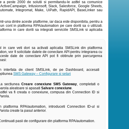
e a peste 2000 de solutii si permitandu-le astfel sa comunice
um ActiveCampaign, Infusionsoft, Slack, Salesforce, Google Sheets,
r Automate, Integromat, Make, UiPath, RapidAPI, BaseLinker sau
 intr-una dintre aceste platforme, iar daca este disponibila, pentru a
n cont in platforma RPA/automation pe care doriti sa o utilizati.
tforma in care doriti sa integrati serviciile SMSLink si aplicatia
 in care veti dori sa activati aplicatia SMSLink din platforma
on, vor fi solicitate datele de conectare API pentru integrarea cu
ceste date de conectare API pot fi obtinute prin parcurgerea
pasi:
In interfata de client SMSLink, de pe Dashboard, accesati
optiunea
SMS Gateway – Configurare si setari
La sectiunea
Creare conexiune SMS Gateway
, completati o
parola aleatoare si apasati
Salvare conexiune
.
Astfel va fi creata o conexiune, compusa din Connection ID si
Parola.
In platforma RPA/automation, introduceti Connection ID-ul si
Parola create la pasul anterior.
Continuati pasii de configurare din platforma RPA/automation.