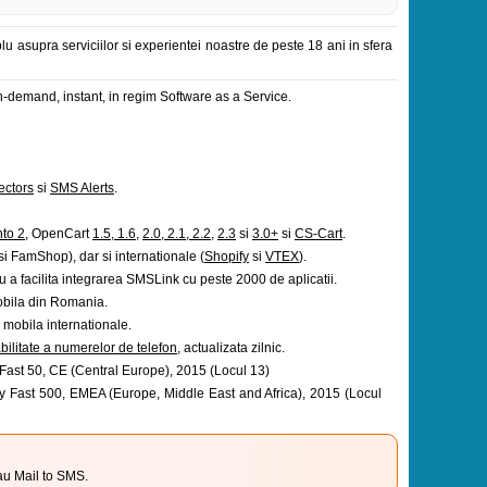
lu asupra serviciilor si experientei noastre de peste 18 ani in sfera
-demand, instant, in regim Software as a Service.
ctors
si
SMS Alerts
.
to 2
, OpenCart
1.5, 1.6
,
2.0, 2.1, 2.2
,
2.3
si
3.0+
si
CS-Cart
.
 FamShop), dar si internationale (
Shopify
si
VTEX
).
ru a facilita integrarea SMSLink cu peste 2000 de aplicatii.
mobila din Romania.
e mobila internationale.
bilitate a numerelor de telefon
, actualizata zilnic.
Fast 50, CE (Central Europe), 2015 (Locul 13)
y Fast 500, EMEA (Europe, Middle East and Africa), 2015 (Locul
au Mail to SMS.