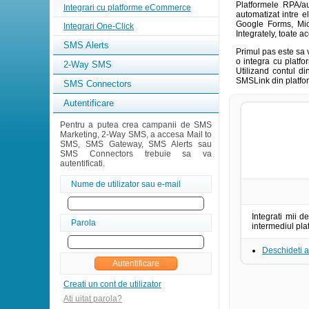
Platformele RPA/au
Integrari cu platforme eCommerce
automatizat intre e
Google Forms, Micr
Integrari One-Click
Integrately, toate a
SMS Alerts
Primul pas este sa v
o integra cu platfo
2-Way SMS
Utilizand contul di
SMSLink din platfo
SMS Connectors
Autentificare
Pentru a putea crea campanii de SMS
Marketing, 2-Way SMS, a accesa Mail to
SMS, SMS Gateway, SMS Alerts sau
SMS Connectors trebuie sa va
autentificati.
Nume de utilizator sau e-mail
Integrati mii d
Parola
intermediul pla
Deschideti 
Creati un cont de utilizator
Ati uitat parola?