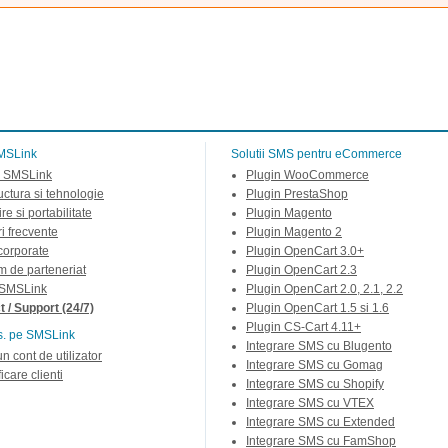
MSLink
Solutii SMS pentru eCommerce
 SMSLink
Plugin WooCommerce
ructura si tehnologie
Plugin PrestaShop
re si portabilitate
Plugin Magento
ri frecvente
Plugin Magento 2
 corporate
Plugin OpenCart 3.0+
m de parteneriat
Plugin OpenCart 2.3
 SMSLink
Plugin OpenCart 2.0, 2.1, 2.2
 / Support (24/7)
Plugin OpenCart 1.5 si 1.6
Plugin CS-Cart 4.11+
s. pe SMSLink
Integrare SMS cu Blugento
un cont de utilizator
Integrare SMS cu Gomag
icare clienti
Integrare SMS cu Shopify
Integrare SMS cu VTEX
Integrare SMS cu Extended
Integrare SMS cu FamShop