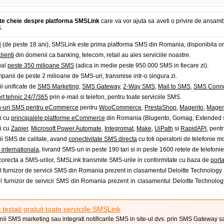
te cheie despre platforma SMSLink
care va vor ajuta sa aveti o privire de ansamb
.
8
(de peste 18 ani), SMSLink este prima platforma SMS din Romania, disponibila on
lienti
din domenii ca banking, telecom, retail au ales serviciile noastre.
ual
peste 350 milioane SMS
(adica in medie peste 950.000 SMS in fiecare zi).
panii de peste 2 milioane de SMS-uri, transmise intr-o singura zi.
i unificate de
SMS Marketing
,
SMS Gateway
,
2-Way SMS
,
Mail to SMS
,
SMS Conne
rt tehnic 24/7/365
prin e-mail si telefon, pentru toate serviciile SMS.
n-uri SMS pentru eCommerce
pentru
WooCommerce
,
PrestaShop
,
Magento
,
Magen
i cu
principalele platforme eCommerce
din Romania (Blugento, Gomag, Extended si
i cu
Zapier
,
Microsoft Power Automate
,
Integromat
,
Make
,
UiPath
si
RapidAPI
, pent
ii SMS de calitate, avand
conectivitate SMS directa
cu toti operatorii de telefonie 
 internationala
, livrand SMS-uri in peste 190 tari si in peste 1600 retele de telefoni
 corecta a SMS-urilor, SMSLink transmite SMS-urile in conformitate cu baza de
porta
 furnizor de servicii SMS din Romania prezent in clasamentul Deloitte Technology 
 furnizor de servicii SMS din Romania prezent in clasamentul Deloitte Technolog
i testati gratuit toate serviciile SMSLink
ii SMS marketing sau integrati notificarile SMS in site-ul dvs. prin SMS Gateway s