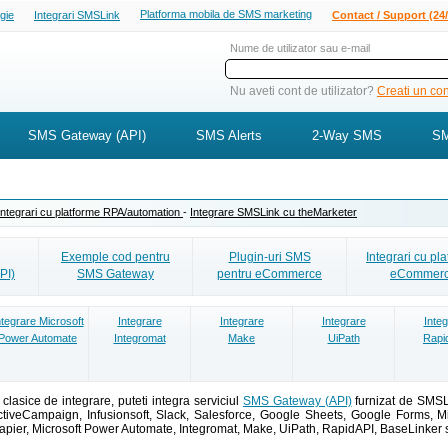
Platforma mobila de SMS marketing
ogie
Integrari SMSLink
Contact / Support (24/
Nume de utilizator sau e-mail
Nu aveti cont de utilizator?
Creati un cont
SMS Gateway (API)
SMS Alerts
2-Way SMS
SM
Integrari cu platforme RPA/automation
-
Integrare SMSLink cu theMarketer
Exemple cod pentru
Plugin-uri SMS
Integrari cu pl
PI)
SMS Gateway
pentru eCommerce
eCommer
ntegrare Microsoft
Integrare
Integrare
Integrare
Integ
Power Automate
Integromat
Make
UiPath
Rapi
lasice de integrare, puteti integra serviciul
SMS Gateway (API)
furnizat de SMSL
ctiveCampaign, Infusionsoft, Slack, Salesforce, Google Sheets, Google Forms, Micr
pier, Microsoft Power Automate, Integromat, Make, UiPath, RapidAPI, BaseLinker si